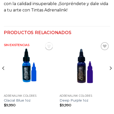
con la calidad insuperable. ¡Sorpréndete y dale vida
a tu arte con Tintas Adrenalink!
PRODUCTOS RELACIONADOS
SIN EXISTENCIAS
Añadir
Añadir
a la
a la
lista
lista
de
de
deseos
deseos
ADRENALINK COLORES
ADRENALINK COLORES
Glacial Blue 1oz
Deep Purple 1oz
$
9,990
$
9,990