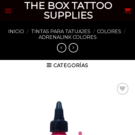
THE BOX TATTOO
Skip
to
SUPPLIES
content
INICIO
/
TINTAS PARA TATUAJES
/
COLORES
/
ADRENALINK COLORES
CATEGORÍAS
Añadir
a la
lista de
deseos