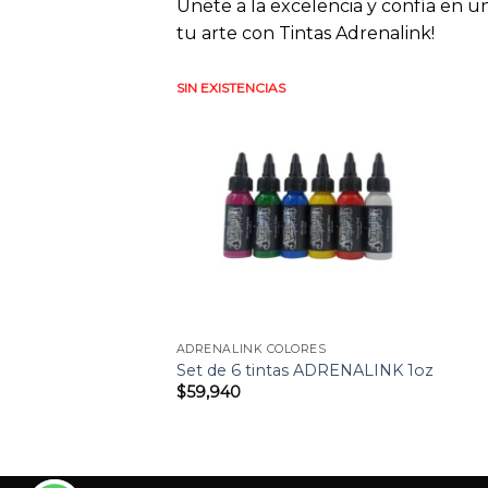
Únete a la excelencia y confía en un
tu arte con Tintas Adrenalink!
SIN EXISTENCIAS
Añadir
a la
lista
de
deseos
ADRENALINK COLORES
Set de 6 tintas ADRENALINK 1oz
$
59,940