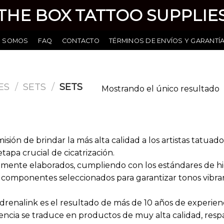
THE BOX TATTOO SUPPLIE
S SOMOS
FAQ
CONTACTO
TÉRMINOS DE ENVÍOS Y GARANTÍ
ES
/
SETS
/
SETS
Mostrando el único resultado
isión de brindar la más alta calidad a los artistas tatuad
tapa crucial de cicatrización.
mente elaborados, cumpliendo con los estándares de hi
componentes seleccionados para garantizar tonos vibran
a Adrenalink es el resultado de más de 10 años de experi
riencia se traduce en productos de muy alta calidad, res