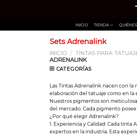
Skip
to
content
INICIO
TIENDA
QUIÉNE
Sets Adrenalink
INICIO
/
TINTAS PARA TATUAJ
ADRENALINK
CATEGORÍAS
Las Tintas Adrenalink nacen con la m
elaboración del tatuaje como en la e
Nuestros pigmentos son meticulosa
del mercado. Cada pigmento posee 
¿Por qué elegir Adrenalink?
1. Experiencia y Calidad: Cada tint
expertos en la industria. Esta expe