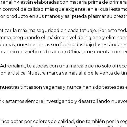
Adrenalink están elaboradas con materia prima de primer
n control de calidad más que exigente, en el cual estam
ejor producto en sus manos y así pueda plasmar su creati
tizar la máxima seguridad en cada tatuaje. Por esto todas
gamma, asegurando el máximo nivel de higiene y elimina
emás, nuestras tintas son fabricadas bajo los estándares
oratorio cosmético ubicado en China, que cuenta con te
tas Adrenalink, te asocias con una marca que no solo ofrec
n artística. Nuestra marca va más allá de la venta de ti
 nuestras tintas son veganas y nunca han sido testeadas
ink estamos siempre investigando y desarrollando nuevo
nifica optar por colores de calidad, sino también por la 