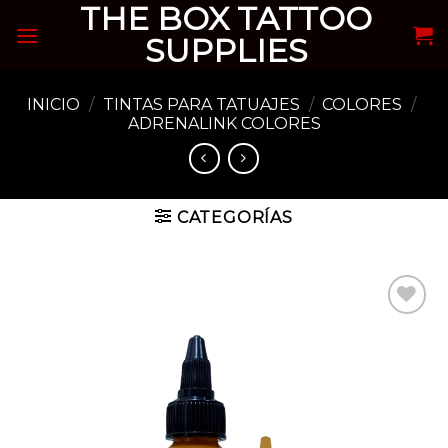
THE BOX TATTOO
Skip
to
SUPPLIES
content
INICIO
/
TINTAS PARA TATUAJES
/
COLORES
/
ADRENALINK COLORES
CATEGORÍAS
Añadir
a la
lista de
deseos