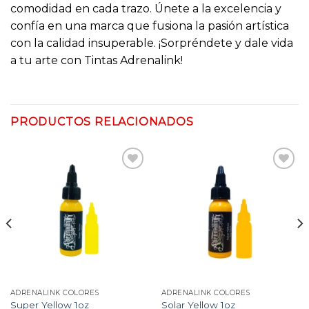
comodidad en cada trazo. Únete a la excelencia y
confía en una marca que fusiona la pasión artística
con la calidad insuperable. ¡Sorpréndete y dale vida
a tu arte con Tintas Adrenalink!
PRODUCTOS RELACIONADOS
Añadir
Añadir
a la
a la
lista
lista
de
de
deseos
deseos
ADRENALINK COLORES
ADRENALINK COLORES
Super Yellow 1oz
Solar Yellow 1oz