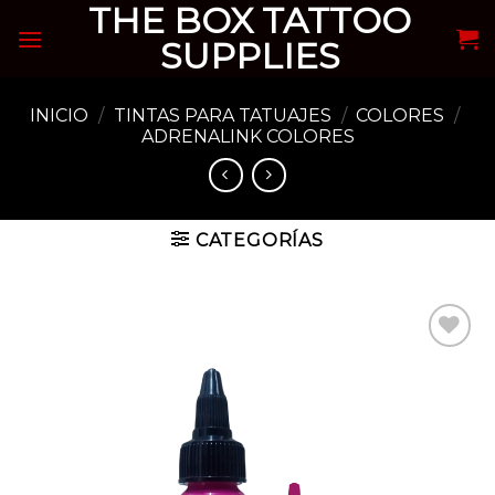
THE BOX TATTOO
Skip
to
SUPPLIES
content
INICIO
/
TINTAS PARA TATUAJES
/
COLORES
/
ADRENALINK COLORES
CATEGORÍAS
Añadir
a la
lista de
deseos