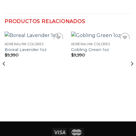
PRODUCTOS RELACIONADOS
ADRENALINK COLORES
ADRENALINK COLORES
Boreal Lavender 1oz
Gobling Green 1oz
$
9,990
$
9,990
Añadir
Añadir
a la
a la
lista
lista
de
de
deseos
deseos