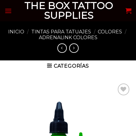
THE BOX TATTOO
Skip
to
SUPPLIES
content
INICIO
/
TINTAS PARA TATUAJES
/
COLORES
/
ADRENALINK COLORES
CATEGORÍAS
Añadir
a la
lista de
deseos