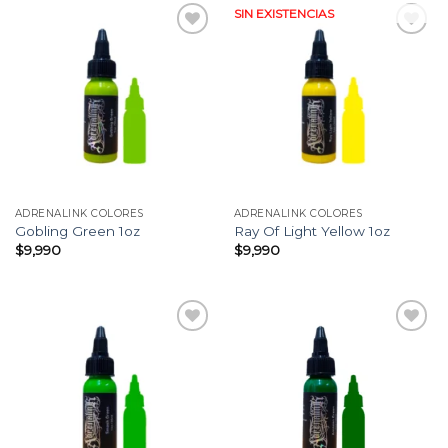
SIN EXISTENCIAS
Añadir
Añadir
a la
a la
lista
lista
de
de
deseos
deseos
ADRENALINK COLORES
ADRENALINK COLORES
Gobling Green 1oz
Ray Of Light Yellow 1oz
$
9,990
$
9,990
Añadir
Añadir
a la
a la
lista
lista
de
de
deseos
deseos