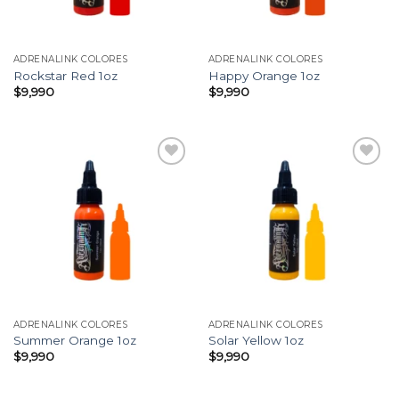
ADRENALINK COLORES
ADRENALINK COLORES
Rockstar Red 1oz
Happy Orange 1oz
$
9,990
$
9,990
Añadir
Añadir
a la
a la
lista
lista
de
de
deseos
deseos
ADRENALINK COLORES
ADRENALINK COLORES
Summer Orange 1oz
Solar Yellow 1oz
$
9,990
$
9,990