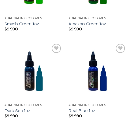
ADRENALINK COLORES
ADRENALINK COLORES
Smash Green 1oz
Amazon Green 1oz
$
9,990
$
9,990
Añadir
Añadir
a la
a la
lista
lista
de
de
deseos
deseos
ADRENALINK COLORES
ADRENALINK COLORES
Dark Sea 1oz
Real Blue 1oz
$
9,990
$
9,990