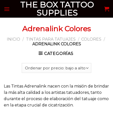
THE BOX TATTOO
Skip
to
SUPPLIES
content
Adrenalink Colores
INICIO
/
TINTAS PARA TATUAJES
/
COLORES
/
ADRENALINK COLORES
CATEGORÍAS
Las Tintas Adrenalink nacen con la misión de brindar
la más alta calidad a los artistas tatuadores, tanto
durante el proceso de elaboración del tatuaje como
en la etapa crucial de cicatrización.