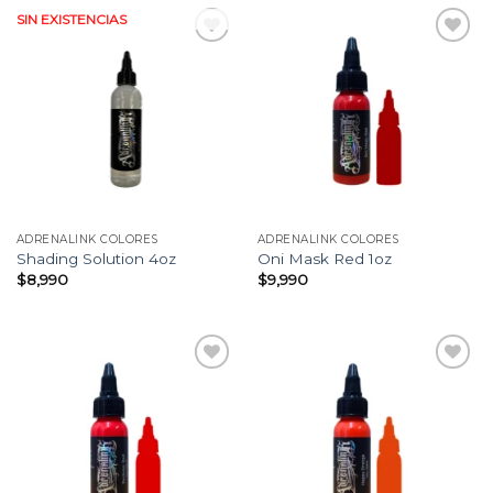
SIN EXISTENCIAS
Añadir
Añadir
a la
a la
lista
lista
de
de
deseos
deseos
ADRENALINK COLORES
ADRENALINK COLORES
Shading Solution 4oz
Oni Mask Red 1oz
$
8,990
$
9,990
Añadir
Añadir
a la
a la
lista
lista
de
de
deseos
deseos