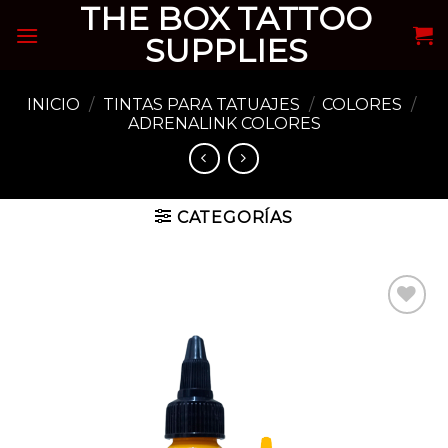
THE BOX TATTOO
Skip
to
SUPPLIES
content
INICIO
/
TINTAS PARA TATUAJES
/
COLORES
/
ADRENALINK COLORES
CATEGORÍAS
Añadir
a la
lista de
deseos