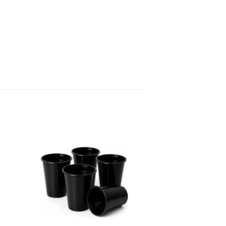
ir
Añadir
a
a la
a
lista
de
os
deseos