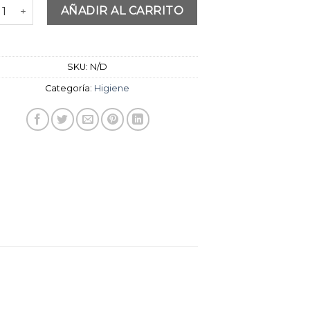
hasta
ador de 500ml y 300ml cantidad
AÑADIR AL CARRITO
$4,990
SKU:
N/D
Categoría:
Higiene