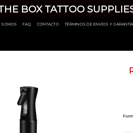
THE BOX TATTOO SUPPLIE
S SOMOS
FAQ
CONTACTO
TÉRMINOS DE ENVÍOS Y GARANTÍ
Añadir
a la
lista de
deseos
Form