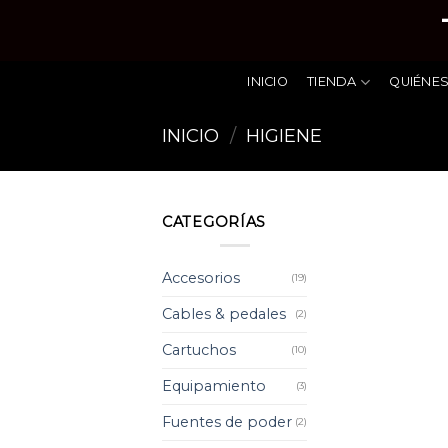
Skip
to
content
INICIO
TIENDA
QUIÉNE
INICIO
/
HIGIENE
CATEGORÍAS
Accesorios
(19)
Cables & pedales
(2)
Cartuchos
(10)
Equipamiento
(3)
Fuentes de poder
(2)