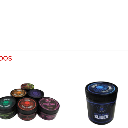
DOS
Añadir
Añad
a la
a l
lista
list
de
de
deseos
dese