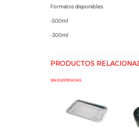
Formatos disponibles:
-500ml
-300ml
PRODUCTOS RELACIONA
SIN EXISTENCIAS
Añadir
Añadir
a la
a la
lista
lista
de
de
deseos
deseos