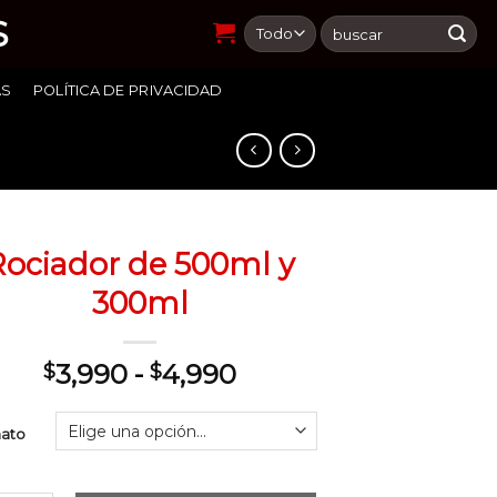
S
Buscar
por:
AS
POLÍTICA DE PRIVACIDAD
Rociador de 500ml y
300ml
Rango
3,990
-
4,990
$
$
de
precios:
ato
desde
$3,990