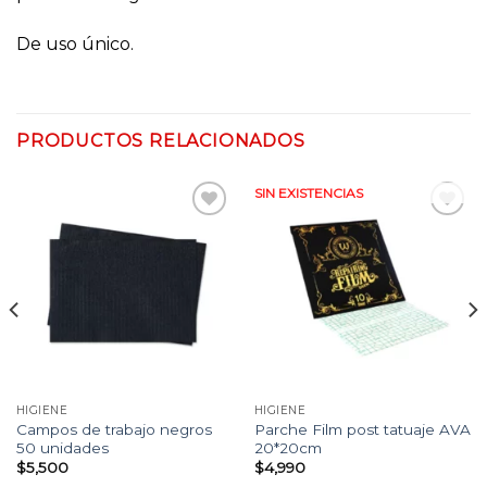
De uso único.
PRODUCTOS RELACIONADOS
SIN EXISTENCIAS
Añadir
Añadir
a la
a la
lista
lista
de
de
deseos
deseos
HIGIENE
HIGIENE
Campos de trabajo negros
Parche Film post tatuaje AVA
50 unidades
20*20cm
$
5,500
$
4,990