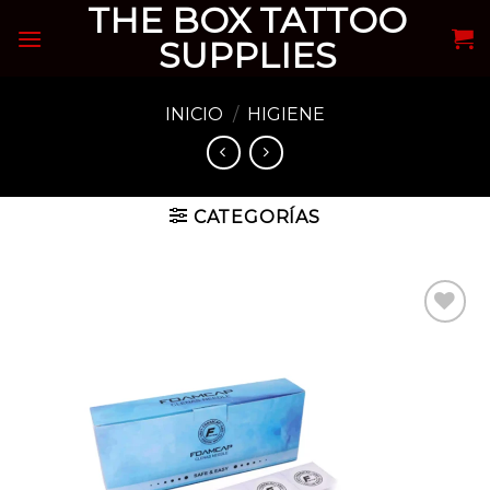
THE BOX TATTOO
Skip
to
SUPPLIES
content
INICIO
/
HIGIENE
CATEGORÍAS
Añadir
a la
lista de
deseos