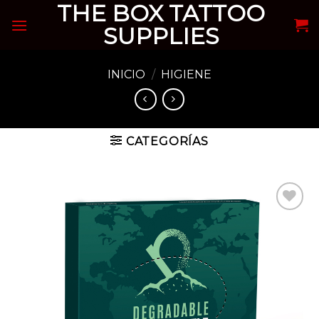
THE BOX TATTOO
Skip
to
SUPPLIES
content
INICIO
/
HIGIENE
CATEGORÍAS
Añadir
a la
lista de
deseos