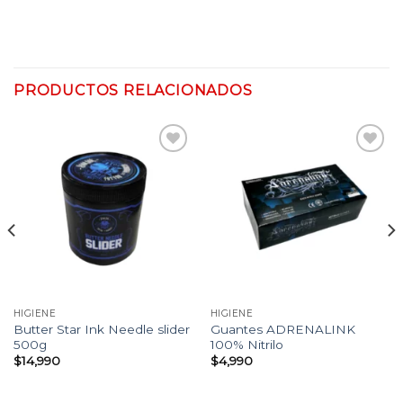
PRODUCTOS RELACIONADOS
Añadir
Añadir
a la
a la
lista
lista
de
de
deseos
deseos
HIGIENE
HIGIENE
Butter Star Ink Needle slider
Guantes ADRENALINK
500g
100% Nitrilo
$
14,990
$
4,990