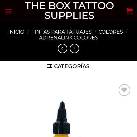
THE BOX TATTOO
Skip
to
SUPPLIES
content
INICIO
/
TINTAS PARA TATUAJES
/
COLORES
/
ADRENALINK COLORES
CATEGORÍAS
Añadir
a la
lista de
deseos