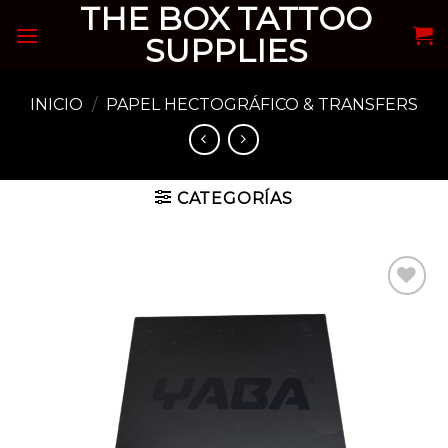
THE BOX TATTOO
Skip
to
SUPPLIES
content
INICIO
/
PAPEL HECTOGRÁFICO & TRANSFERS
CATEGORÍAS
Añadir
a la
lista de
deseos