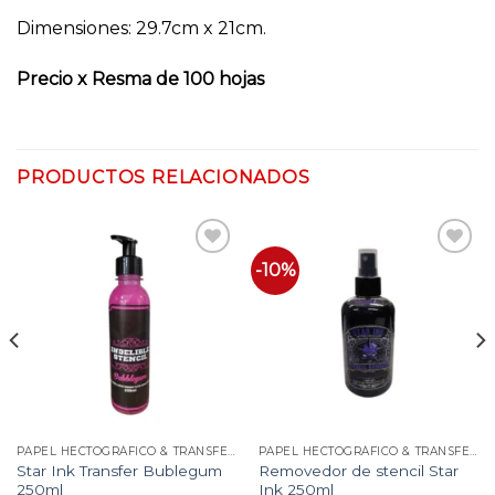
Dimensiones: 29.7cm x 21cm.
Precio x Resma de 100 hojas
PRODUCTOS RELACIONADOS
-10%
Añadir
Añadir
a la
a la
lista
lista
de
de
deseos
deseos
PAPEL HECTOGRÁFICO & TRANSFERS
PAPEL HECTOGRÁFICO & TRANSFERS
Star Ink Transfer Bublegum
Removedor de stencil Star
250ml
Ink 250ml