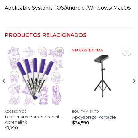
Applicable Systems :
iOS/Android /Windows/ MacOS
PRODUCTOS RELACIONADOS
SIN EXISTENCIAS
Añadir
Añadir
a la
a la
lista
lista
de
de
deseos
deseos
ACCESORIOS
EQUIPAMIENTO
Lapiz marcador de Stencil
Apoyabrazo Portable
Adrenalink
$
34,990
$
1,990