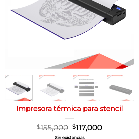
Impresora térmica para stencil
El
El
155,000
117,000
$
$
precio
precio
Sin existencias