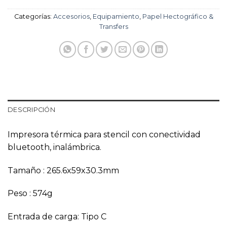
original
actual
era:
es:
Categorías:
Accesorios
,
Equipamiento
,
Papel Hectográfico &
$155,000.
$117,000.
Transfers
DESCRIPCIÓN
Impresora térmica para stencil con conectividad
bluetooth, inalámbrica.
Tamaño :
265.6x59x30.3mm
Peso
:
574g
Entrada de carga: Tipo C