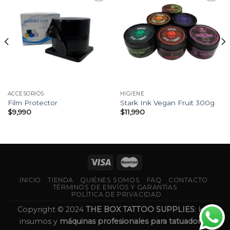
Añadir
Añadir
a la
a la
lista
lista
de
de
deseos
deseos
ACCESORIOS
HIGIENE
Film Protector
Stark Ink Vegan Fruit 300g
$
9,990
$
11,990
INICIO
TIENDA
QUIÉNES SOMOS
FAQ
CONTACTO
TÉRMINOS DE ENVÍOS Y GARANTÍAS
POLÍTICA DE PRIVACIDAD
Copyright © 2024
THE BOX TATTOO SUPPLIES
: kits,
insumos y
máquinas profesionales para tatuadores.