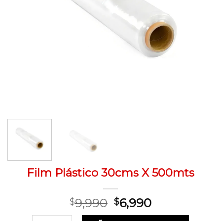
Film Plástico 30cms X 500mts
El
El
9,990
6,990
$
$
precio
precio
Film Plástico 30cms X 500mts cantidad