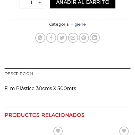
original
actual
AÑADIR AL CARRITO
era:
es:
$9,990.
$6,990.
Categoría:
Higiene
DESCRIPCIÓN
Film Plástico 30cms X 500mts
PRODUCTOS RELACIONADOS