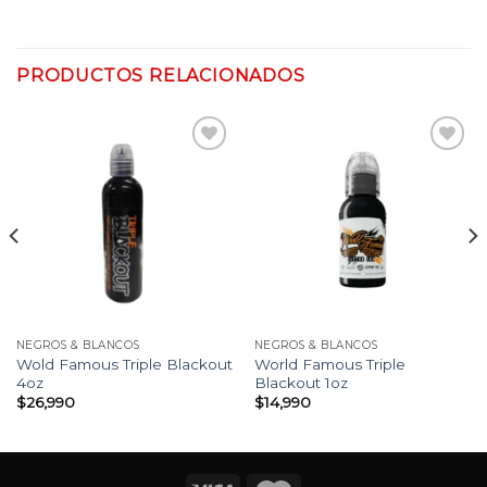
PRODUCTOS RELACIONADOS
Añadir
Añadir
a la
a la
lista
lista
de
de
deseos
deseos
NEGROS & BLANCOS
NEGROS & BLANCOS
Wold Famous Triple Blackout
World Famous Triple
4oz
Blackout 1oz
$
26,990
$
14,990