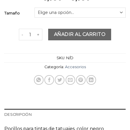
de
precios:
Tamaño
desde
$8,990
hasta
Pocillos con base para tintas de tatuajes. 1000 unida
AÑADIR AL CARRITO
$9,990
SKU:
N/D
Categoría:
Accesorios
DESCRIPCIÓN
Pocillos para tintas de tatuajes, color negro