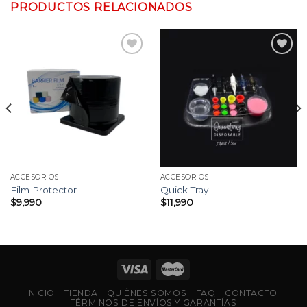
PRODUCTOS RELACIONADOS
Añadir
Añadir
a la
a la
lista
lista
de
de
deseos
deseos
ACCESORIOS
ACCESORIOS
Film Protector
Quick Tray
$
9,990
$
11,990
INICIO
TIENDA
QUIÉNES SOMOS
FAQ
CONTACTO
TÉRMINOS DE ENVÍOS Y GARANTÍAS