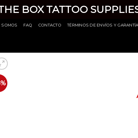
THE BOX TATTOO SUPPLIE
S SOMOS
FAQ
CONTACTO
TÉRMINOS DE ENVÍOS Y GARANTÍ
4%
Añadir
a la
lista de
deseos