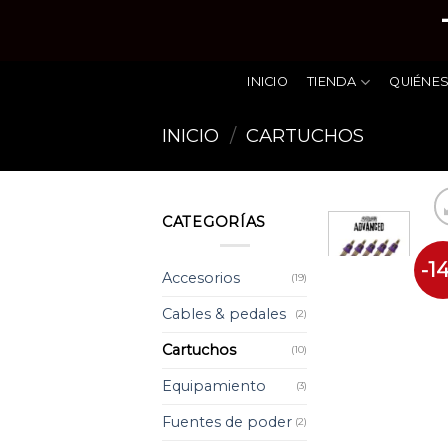
Skip
to
content
INICIO
TIENDA
QUIÉNE
INICIO
/
CARTUCHOS
CATEGORÍAS
-1
Accesorios
(19)
Cables & pedales
(2)
Cartuchos
(10)
Equipamiento
(3)
Fuentes de poder
(2)