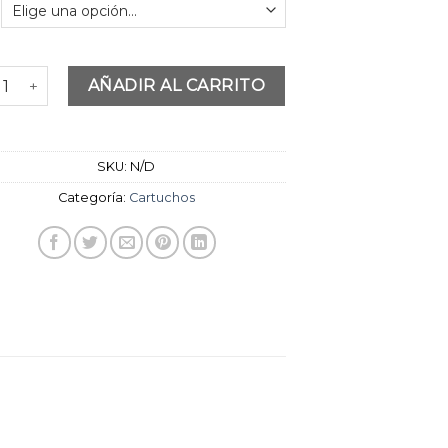
precios:
desde
$4,990
hasta
TUCHOS ADRENALINK ADVANCED #RM (5 unidades) cantidad
AÑADIR AL CARRITO
$5,990
SKU:
N/D
Categoría:
Cartuchos