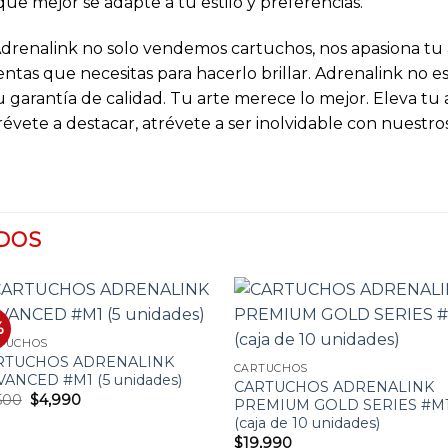
que mejor se adapte a tu estilo y preferencias.
Adrenalink no solo vendemos cartuchos, nos apasiona t
ntas que necesitas para hacerlo brillar. Adrenalink no 
tu garantía de calidad. Tu arte merece lo mejor. Eleva tu
révete a destacar, atrévete a ser inolvidable con nuestr
DOS
%
TUCHOS
RTUCHOS ADRENALINK
Añadir
Añad
CARTUCHOS
ANCED #M1 (5 unidades)
a la
a l
CARTUCHOS ADRENALINK
lista
list
El
El
500
$
4,990
PREMIUM GOLD SERIES #M
de
de
precio
precio
(caja de 10 unidades)
deseos
dese
original
actual
era:
es:
$
19,990