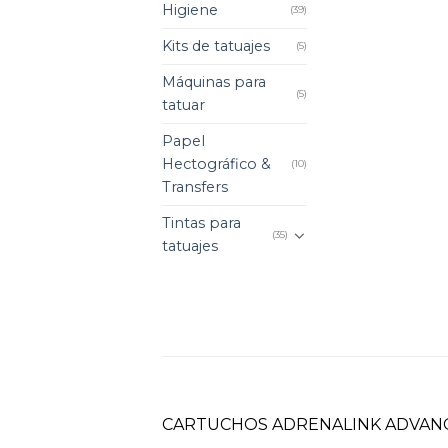
Higiene
(39)
Kits de tatuajes
(5)
Máquinas para
(5)
tatuar
Papel
Hectográfico &
(10)
Transfers
Tintas para
(35)
tatuajes
CARTUCHOS ADRENALINK ADVANC