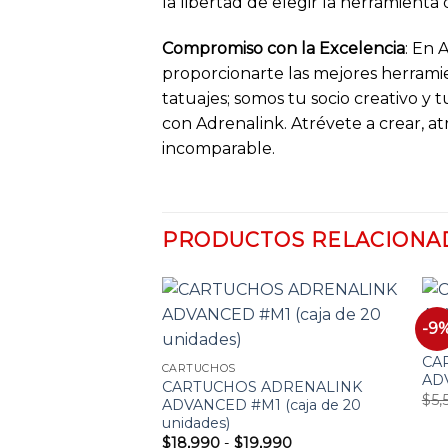
la libertad de elegir la herramienta 
Compromiso con la Excelencia
: En 
proporcionarte las mejores herramie
tatuajes; somos tu socio creativo y 
con Adrenalink. Atrévete a crear, at
incomparable.
PRODUCTOS RELACIONA
-9
CAR
CA
Añadir
Añadir
CARTUCHOS
ADV
a la
a la
 ADRENALINK
CARTUCHOS ADRENALINK
lista
lista
$
5,
L (caja de 20
ADVANCED #M1 (caja de 20
de
de
unidades)
deseos
deseos
Rango
Rango
,990
$
18,990
-
$
19,990