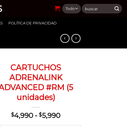
S
Buscar
por:
AS
POLÍTICA DE PRIVACIDAD
CARTUCHOS
ADRENALINK
ADVANCED #RM (5
unidades)
Rango
4,990
-
5,990
$
$
de