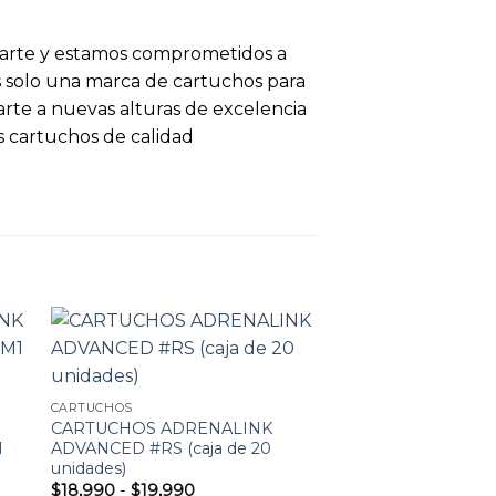
u arte y estamos comprometidos a
es solo una marca de cartuchos para
 arte a nuevas alturas de excelencia
os cartuchos de calidad
ir
Añadir
CARTUCHOS
a
a la
CARTUCHOS ADRENALINK
a
lista
1
ADVANCED #RS (caja de 20
de
unidades)
os
deseos
Rango
$
18,990
-
$
19,990