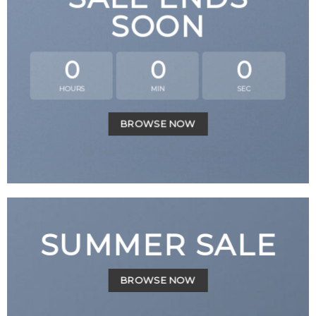
SOON
0
0
0
HOURS
MIN
SEC
BROWSE NOW
SUMMER SALE
BROWSE NOW