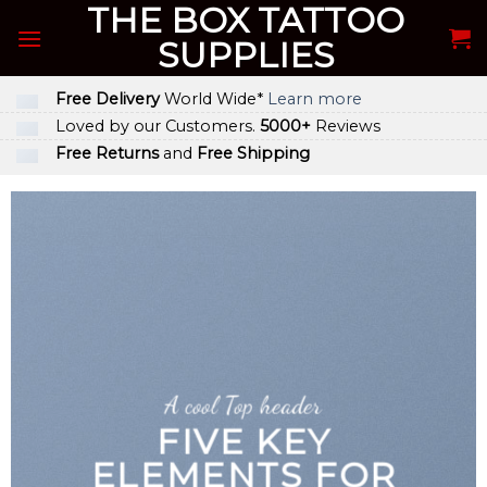
THE BOX TATTOO
Skip
to
SUPPLIES
content
Free Delivery
World Wide*
Learn more
Loved by our Customers.
5000+
Reviews
Free Returns
and
Free Shipping
A cool Top header
FIVE KEY
ELEMENTS FOR