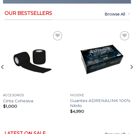
OUR BESTSELLERS
Browse All
Añadir
Añadir
a la
a la
lista
lista
de
de
deseos
deseos
ACCESORIOS
HIGIENE
Guantes ADRENALINK 100%
Cinta Cohesiva
Nitrilo
$
1,000
$
4,990
LATEST ON SALE