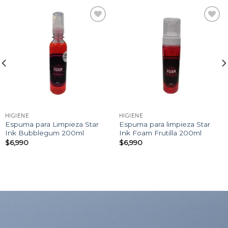
Añadir
Añadir
a la
a la
lista
lista
de
de
deseos
deseos
HIGIENE
HIGIENE
Espuma para Limpieza Star
Espuma para limpieza Star
Ink Bubblegum 200ml
Ink Foam Frutilla 200ml
$
6,990
$
6,990