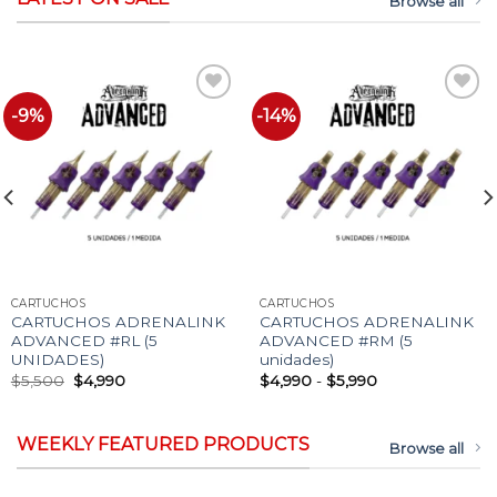
Browse all
-9%
-14%
Añadir
Añadir
a la
a la
lista
lista
de
de
deseos
deseos
CARTUCHOS
CARTUCHOS
CARTUCHOS ADRENALINK
CARTUCHOS ADRENALINK
ADVANCED #RL (5
ADVANCED #RM (5
UNIDADES)
unidades)
El
El
Rango
$
5,500
$
4,990
$
4,990
-
$
5,990
precio
precio
de
original
actual
precios:
era:
es:
desde
$5,500.
$4,990.
$4,990
WEEKLY FEATURED PRODUCTS
Browse all
hasta
$5,990