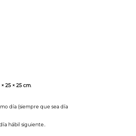
 × 25 × 25 cm
.
mo día (siempre que sea día
ía hábil siguiente..