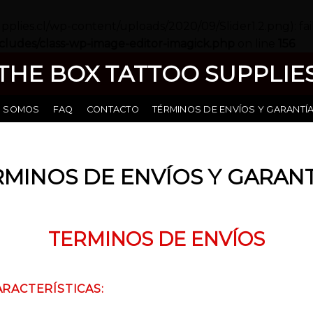
pplies.cl/wp-content/uploads/2020/09/Slider1.2.png): fai
udes/class-wp-image-editor-imagick.php
on line
156
THE BOX TATTOO SUPPLIE
S SOMOS
FAQ
CONTACTO
TÉRMINOS DE ENVÍOS Y GARANTÍ
RMINOS DE ENVÍOS Y GARANT
TERMINOS DE ENVÍOS
ARACTERÍSTICAS: