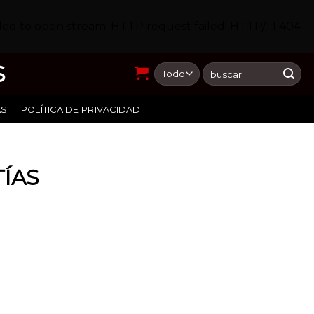
led to open stream: HTTP request failed! HTTP/1.1 404
S
Buscar
por:
AS
POLÍTICA DE PRIVACIDAD
ÍAS